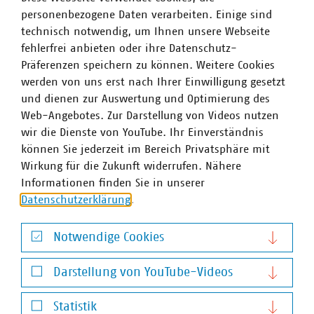
personenbezogene Daten verarbeiten. Einige sind
technisch notwendig, um Ihnen unsere Webseite
Einschränkung der
fehlerfrei anbieten oder ihre Datenschutz-
Trinkwasserverwendung in
Präferenzen speichern zu können. Weitere Cookies
Hitzesommern
werden von uns erst nach Ihrer Einwilligung gesetzt
und dienen zur Auswertung und Optimierung des
Starkregenkarten
Web-Angebotes. Zur Darstellung von Videos nutzen
Positionspapier
wir die Dienste von YouTube. Ihr Einverständnis
können Sie jederzeit im Bereich Privatsphäre mit
Wirkung für die Zukunft widerrufen. Nähere
Positionspapier
Informationen finden Sie in unserer
zu wachsendem Investitionsbedarf in
Datenschutzerklärung
.
eine zukunftsfeste (Ab-)Wasserwirtschaft
Notwendige Cookies
Hochwasser, Starkregen, Sturzfluten
Notwendige Cookies
Was jetzt zu tun ist: 7 Vorschläge der
Darstellung von YouTube-Videos
kommunalen Wasserwirtschaft
Darstellung von YouTube-Videos
Statistik