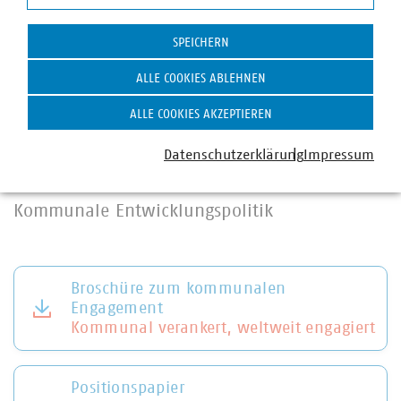
Statistik
Energiestrategie der Wasserwirtschaft
Potenziale nutzen, Hemmnisse abbauen,
SPEICHERN
Klimaschutz fördern
ALLE COOKIES ABLEHNEN
ALLE COOKIES AKZEPTIEREN
Wasserpreise und -Gebühren
Faktencheck
Datenschutzerklärung
Impressum
Kommunale Entwicklungspolitik
Broschüre zum kommunalen
Engagement
Kommunal verankert, weltweit engagiert
Positionspapier