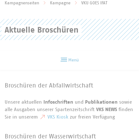
Zum Hauptinhalt springen
Kampagnenseiten
Kampagne
VKU GOES IFAT
Sie befinden sich hier:
Aktuelle Broschüren
Menü
Broschüren der Abfallwirtschaft
Unsere aktuellen
Infoschriften
und
Publikationen
sowie
alle Ausgaben unserer Spartenzeitschrift
VKS NEWS
finden
Sie in unserem
VKS Kiosk
zur freien Verfügung
Broschüren der Wasserwirtschaft