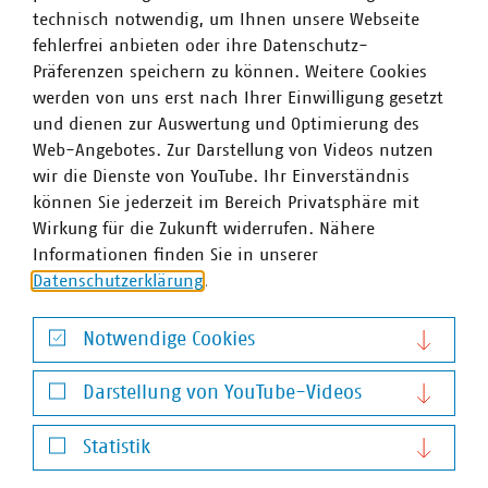
technisch notwendig, um Ihnen unsere Webseite
fehlerfrei anbieten oder ihre Datenschutz-
Präferenzen speichern zu können. Weitere Cookies
werden von uns erst nach Ihrer Einwilligung gesetzt
Ulf Duda
und dienen zur Auswertung und Optimierung des
Web-Angebotes. Zur Darstellung von Videos nutzen
wir die Dienste von YouTube. Ihr Einverständnis
können Sie jederzeit im Bereich Privatsphäre mit
Wirkung für die Zukunft widerrufen. Nähere
Informationen finden Sie in unserer
Investitionsbedarfe und Bezahlbarkeit, Sicherheit
Datenschutzerklärung
.
der kritischen Infrastruktur, Anpassung an den
Klimawandel, Druck auf den Schutz der
Notwendige Cookies
Wasserressourcen sowie die Notwendigkeit,
Kooperationen zu stärken. Das sind nicht nur große
Notwendige Cookies
Herausforderungen, sondern zugleich auch großen
Darstellung von YouTube-Videos
Chancen für die Wasserwirtschaft. Die IFAT ist die
Darstellung von YouTube-Videos
ideale Plattform, um Fachgespräche zu führen,
Statistik
Branchentrends zu entdecken und neue Kontakte
Statistik