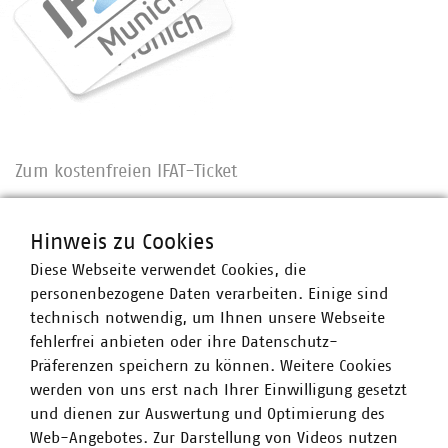
Zum kostenfreien IFAT-Ticket
Geben Sie bei der Bestellung einfach diesen Code ein:
VKU_IFAT2026_LP
Hinweis zu Cookies
Hinweis:
Bei den Tickets handelt es sich um Tagestickets.
Diese Webseite verwendet Cookies, die
Sollten Sie die IFAT an mehreren Tagen besuchen wollen,
personenbezogene Daten verarbeiten. Einige sind
können Sie mit unserem Code einfach mehrere
technisch notwendig, um Ihnen unsere Webseite
Tagestickets lösen. Die Tickets sind personenbezogen und
fehlerfrei anbieten oder ihre Datenschutz-
müssen jeweils mit der E-Mail-Adresse der
Präferenzen speichern zu können. Weitere Cookies
teilnehmenden Person gebucht werden.
werden von uns erst nach Ihrer Einwilligung gesetzt
und dienen zur Auswertung und Optimierung des
Web-Angebotes. Zur Darstellung von Videos nutzen
ZU IHREM KOSTENFREIEN IFAT-TICKET