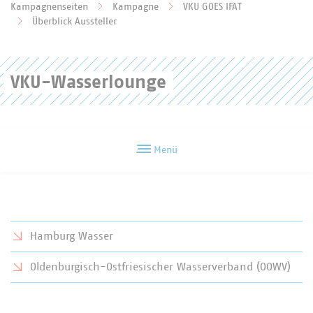
Zum Hauptinhalt springen
Kampagnenseiten
Kampagne
VKU GOES IFAT
Sie befinden sich hier:
Überblick Aussteller
VKU-Wasserlounge
Menü
Hamburg Wasser
Oldenburgisch-Ostfriesischer Wasserverband (OOWV)