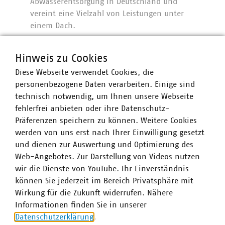
Abwasserentsorgung in Deutschland und
vereint eine Vielzahl von Leistungen unter
einem Dach.
Hinweis zu Cookies
MEHR ANZEIGEN
Diese Webseite verwendet Cookies, die
personenbezogene Daten verarbeiten. Einige sind
HAMBURG WASSER ist eines der größten kommunalen
technisch notwendig, um Ihnen unsere Webseite
Unternehmen der Trinkwasserversorgung und
fehlerfrei anbieten oder ihre Datenschutz-
Abwasserentsorgung in Deutschland und vereint eine
Präferenzen speichern zu können. Weitere Cookies
Vielzahl von Leistungen unter einem Dach.
werden von uns erst nach Ihrer Einwilligung gesetzt
Mit über 170 Jahren Erfahrung garantieren wir nicht nur
und dienen zur Auswertung und Optimierung des
die Versorgungs- und Entsorgungssicherheit für die
Web-Angebotes. Zur Darstellung von Videos nutzen
Hamburger Bürgerinnen und Bürger, sondern entwickeln
wir die Dienste von YouTube. Ihr Einverständnis
darüber hinaus auch innovative Lösungen, die sich
können Sie jederzeit im Bereich Privatsphäre mit
optimal am Bedarf umliegender Kommunen, Behörden
Wirkung für die Zukunft widerrufen. Nähere
und Ämter sowie Industrieunternehmen orientieren.
Informationen finden Sie in unserer
Unser Leistungsumfang umfasst ein breites Spektrum von
Datenschutzerklärung
.